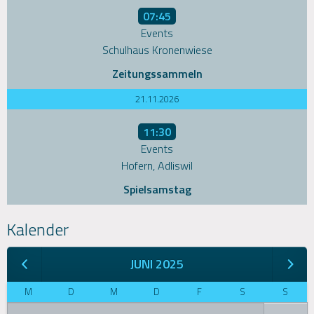
07:45
Events
Schulhaus Kronenwiese
Zeitungssammeln
21.11.2026
11:30
Events
Hofern, Adliswil
Spielsamstag
Kalender
JUNI 2025
M
D
M
D
F
S
S