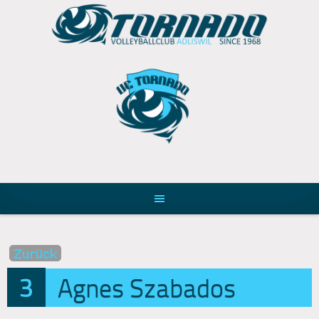
Skip
to
content
3
Agnes Szabados