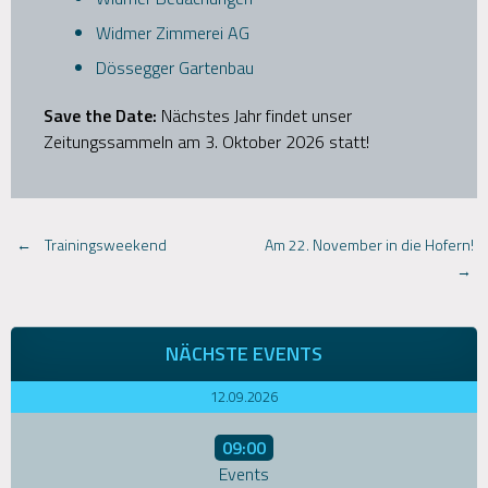
Widmer Zimmerei AG
Dössegger Gartenbau
Save the Date:
Nächstes Jahr findet unser
Zeitungssammeln am 3. Oktober 2026 statt!
Post
←
Trainingsweekend
Am 22. November in die Hofern!
→
navigation
NÄCHSTE EVENTS
12.09.2026
09:00
Events